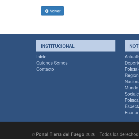
Volver
INSTITUCIONAL
NOT
Inicio
Actual
Quienes Somos
Deport
Contacto
Policia
Region
Nacion
Mundo
Social
Politica
Espect
Econo
©
Portal Tierra del Fuego
2026 - Todos los derechos