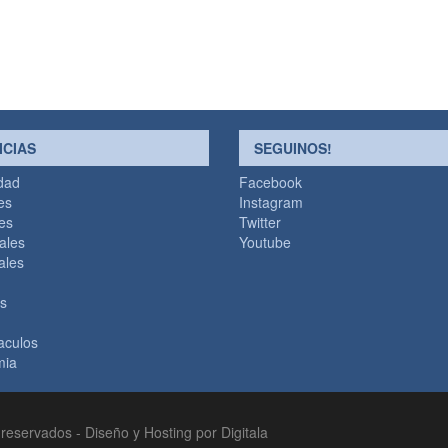
ICIAS
SEGUINOS!
idad
Facebook
es
Instagram
les
Twitter
ales
Youtube
ales
es
aculos
mia
 reservados -
Diseño y Hosting por Digitala