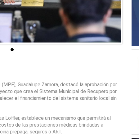
 (MPF), Guadalupe Zamora, destacó la aprobación por 
oyecto que crea el Sistema Municipal de Recupero por 
ecer el financiamiento del sistema sanitario local sin 
ías Löffler, establece un mecanismo que permitirá al 
 costos de las prestaciones médicas brindadas a 
cina prepaga, seguros o ART.