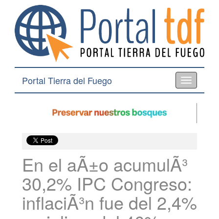
Portal Tierra del Fuego
Toggle
navigation
En el aÃ±o acumulÃ³
30,2% IPC Congreso:
inflaciÃ³n fue del 2,4%