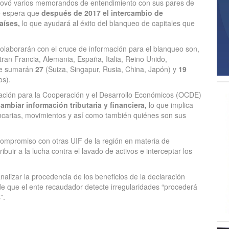
enovó varios memorandos de entendimiento con sus pares de
e espera que
después de 2017 el intercambio de
aíses,
lo que ayudará al éxito del blanqueo de capitales que
olaborarán con el cruce de información para el blanqueo son,
tran Francia, Alemania, España, Italia, Reino Unido,
se sumarán
27
(Suiza, Singapur, Rusia, China, Japón) y
19
os).
ación para la Cooperación y el Desarrollo Económicos (OCDE)
cambiar información tributaria y financiera,
lo que implica
ncarias, movimientos y así como también quiénes son sus
compromiso con otras UIF de la región en materia de
ibuir a la lucha contra el lavado de activos e interceptar los
nalizar la procedencia de los beneficios de la declaración
de que el ente recaudador detecte irregularidades “procederá
”.