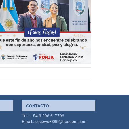
CONTACTO
Tel.: +54 9 296 617796
Email.:
cocewo6685@bodeem.com