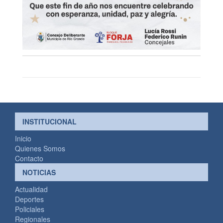
INSTITUCIONAL
Inicio
Quienes Somos
Contacto
NOTICIAS
Actualidad
Deportes
Policiales
Regionales