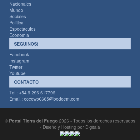
Nacionales
Mundo
Sociales
Politica
Espectaculos
Economia
SEGUINOS!
Facebook
Instagram
Twitter
Youtube
CONTACTO
Tel.: +54 9 296 617796
Email.:
cocewo6685@bodeem.com
©
Portal Tierra del Fuego
2026 - Todos los derechos reservados
-
Diseño y Hosting por Digitala