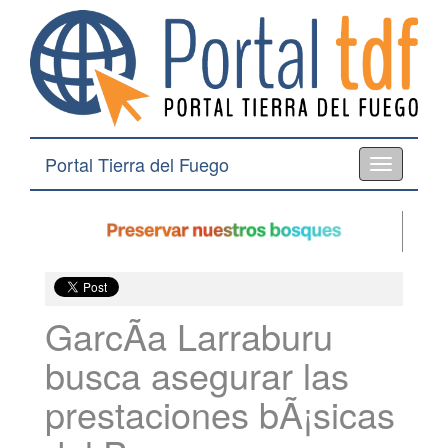
Portal Tierra del Fuego
Toggle
navigation
GarcÃ­a Larraburu
busca asegurar las
prestaciones bÃ¡sicas