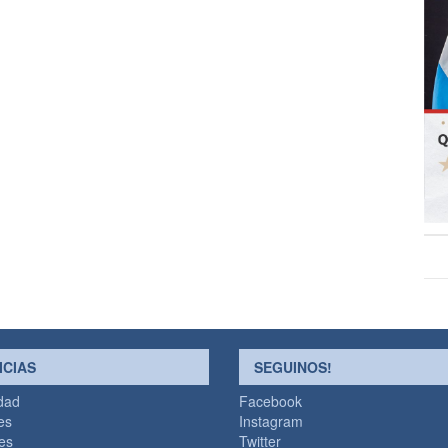
ICIAS
SEGUINOS!
idad
Facebook
es
Instagram
les
Twitter