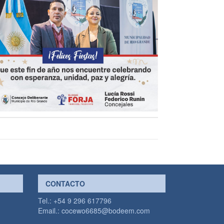
CONTACTO
Tel.: +54 9 296 617796
Email.:
cocewo6685@bodeem.com