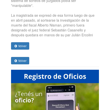
sistema de sorteos de juzgados podía ser
"manipulable".
La magistrada se expresó de esa forma luego de que
en abril pasado, al sortearse la investigación de la
muerte del fiscal Alberto Nisman, primero fuera
designado el juez federal Sebastián Casanello y
después quedara en manos de su par Julián Ercolini
Volver
Volver