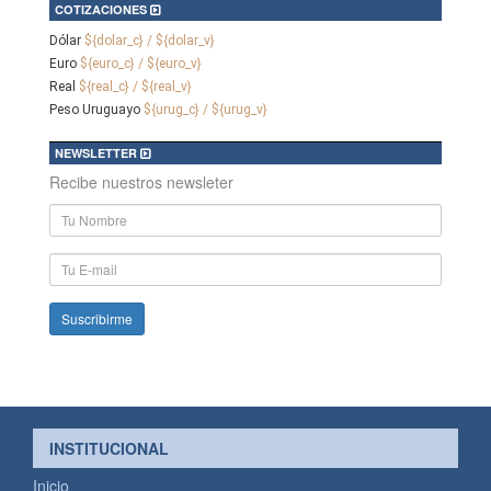
COTIZACIONES
Dólar
${dolar_c} / ${dolar_v}
Euro
${euro_c} / ${euro_v}
Real
${real_c} / ${real_v}
Peso Uruguayo
${urug_c} / ${urug_v}
NEWSLETTER
Recibe nuestros newsleter
Nombre
y
Apellido
E-
mail
INSTITUCIONAL
Inicio