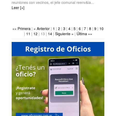
reuniones con vecinos, el jefe comunal reenv&ia...
Leer [+]
«« Primera
|
« Anterior
|
1
|
2
|
3
|
4
|
5
|
6
|
7
|
8
|
9
|
10
|
11
|
12
|
13
|
14
|
Siguiente »
|
Última »»