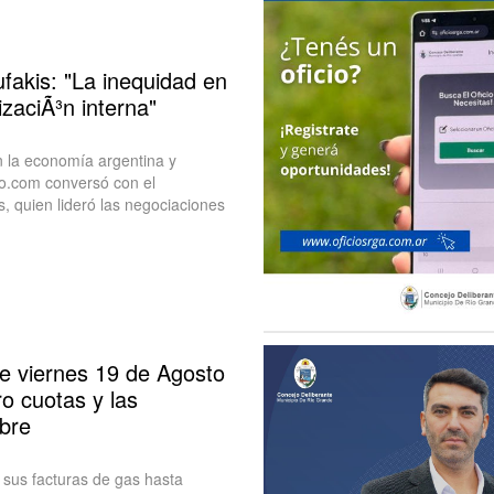
fakis: "La inequidad en
izaciÃ³n interna"
 la economía argentina y
to.com conversó con el
, quien lideró las negociaciones
te viernes 19 de Agosto
o cuotas y las
bre
sus facturas de gas hasta