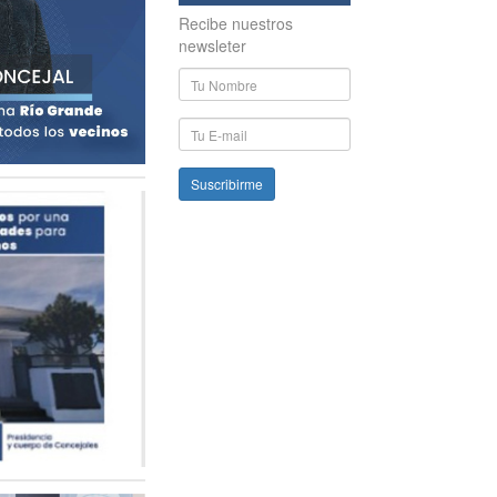
Recibe nuestros
newsleter
Nombre
y
Apellido
E-
mail