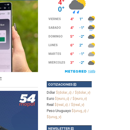
COTIZACIONES
Dólar
${dolar_c} / ${dolar_v}
Euro
${euro_c} / ${euro_v}
Real
${real_c} / ${real_v}
Peso Uruguayo
${urug_c} /
${urug_v}
NEWSLETTER