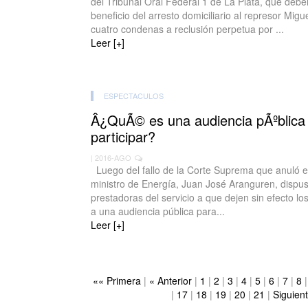
del Tribunal Oral Federal 1 de La Plata, que deber
beneficio del arresto domiciliario al represor Mig
cuatro condenas a reclusión perpetua por ...
Leer [+]
ESPECTACULOS
Â¿QuÃ© es una audiencia pÃºblica
participar?
| 2016-AGO
Luego del fallo de la Corte Suprema que anuló el
ministro de Energía, Juan José Aranguren, dispu
prestadoras del servicio a que dejen sin efecto 
a una audiencia pública para...
Leer [+]
«« Primera
|
« Anterior
|
1
|
2
|
3
|
4
|
5
|
6
|
7
|
8
|
17
|
18
|
19
|
20
|
21
|
Siguien