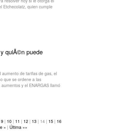
á resolver hoy si le otorga el
uel Etchecolatz, quien cumple
 y quiÃ©n puede
 aumento de tarifas de gas, el
so que se ordene a las
los aumentos y el ENARGAS llamó
|
9
|
10
|
11
|
12
|
13
|
14
|
15
|
16
te »
|
Última »»