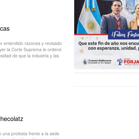
icas
er entendido razones y revisado
ayer la Corte Suprema le ordenó
idad de que la industria y las
checolatz
una protesta frente a la sede