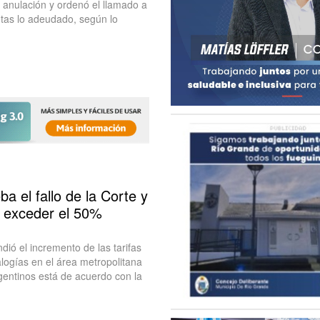
 anulación y ordenó el llamado a
otas lo adeudado, según lo
a el fallo de la Corte y
e exceder el 50%
ió el incremento de las tarifas
alogías en el área metropolitana
gentinos está de acuerdo con la