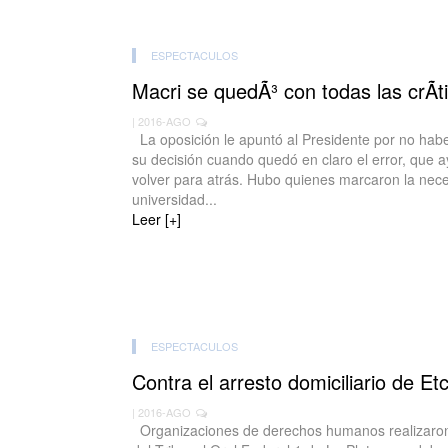
ESPECTACULOS
Macri se quedÃ³ con todas las crÃ­t
| 2016-AGO
La oposición le apuntó al Presidente por no hab
su decisión cuando quedó en claro el error, que 
volver para atrás. Hubo quienes marcaron la neces
universidad...
Leer [+]
ESPECTACULOS
Contra el arresto domiciliario de Et
| 2016-AGO
Organizaciones de derechos humanos realizaron 