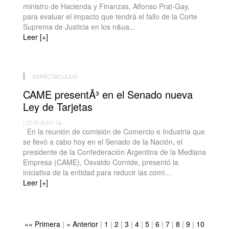
ministro de Hacienda y Finanzas, Alfonso Prat-Gay,
para evaluar el impacto que tendrá el fallo de la Corte
Suprema de Justicia en los n&ua...
Leer [+]
ESPECTACULOS
CAME presentÃ³ en el Senado nueva
Ley de Tarjetas
| 2016-AGO
En la reunión de comisión de Comercio e Industria que
se llevó a cabo hoy en el Senado de la Nación, el
presidente de la Confederación Argentina de la Mediana
Empresa (CAME), Osvaldo Cornide, presentó la
iniciativa de la entidad para reducir las comi...
Leer [+]
«« Primera
|
« Anterior
|
1
|
2
|
3
|
4
|
5
|
6
|
7
|
8
|
9
|
10