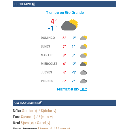
EL TIEMPO
COTIZACIONES
Dólar
${dolar_c} / ${dolar_v}
Euro
${euro_c} / ${euro_v}
Real
${real_c} / ${real_v}
Peso Uruguayo
${urug_c} / ${urug_v}